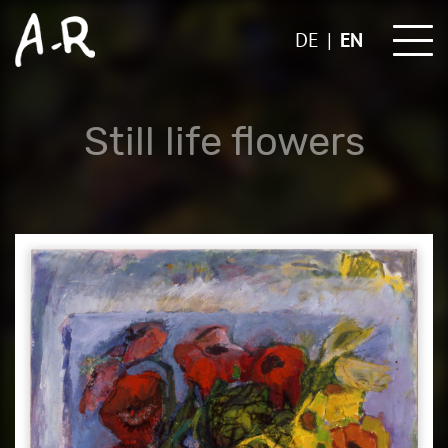
Skip
to
DE
EN
content
Still life flowers