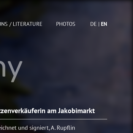
ONS / LITERATURE
PHOTOS
DE
EN
hy
tzenverkäuferin am Jakobimarkt
ichnet und signiert, A. Rupflin