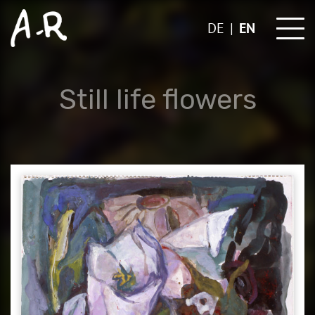
Skip
to
DE
EN
content
Still life flowers