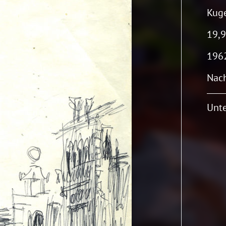
Kuge
19,9
196
Nach
Unte