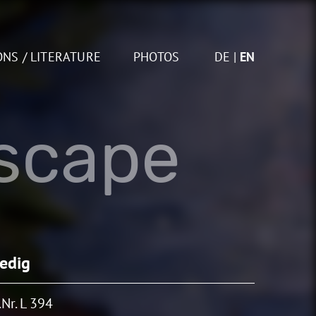
ONS / LITERATURE
PHOTOS
DE
EN
scape
edig
Nr. L 394