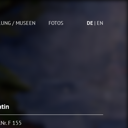
LUNG / MUSEEN
FOTOS
DE
EN
atin
Nr. F 155