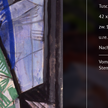
Tusc
42 x
zw. 
u.re.
Nach
Vom
Stem