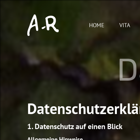
Skip
to
content
HOME
VITA
D
Datenschutzerkl
1. Datenschutz auf einen Blick
Allgemeine Hinweise