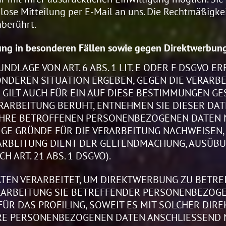
mlose Mitteilung per E-Mail an uns. Die Rechtmäßigke
berührt.
ng in besonderen Fällen sowie gegen Direktwerbung
LAGE VON ART. 6 ABS. 1 LIT. E ODER F DSGVO ERF
SONDEREN SITUATION ERGEBEN, GEGEN DIE VERAR
GILT AUCH FÜR EIN AUF DIESE BESTIMMUNGEN GES
RARBEITUNG BERUHT, ENTNEHMEN SIE DIESER DA
HRE BETROFFENEN PERSONENBEZOGENEN DATEN NI
 GRÜNDE FÜR DIE VERARBEITUNG NACHWEISEN, D
RARBEITUNG DIENT DER GELTENDMACHUNG, AUSÜBU
ART. 21 ABS. 1 DSGVO).
N VERARBEITET, UM DIREKTWERBUNG ZU BETREIB
ERARBEITUNG SIE BETREFFENDER PERSONENBEZOG
FÜR DAS PROFILING, SOWEIT ES MIT SOLCHER DIR
RE PERSONENBEZOGENEN DATEN ANSCHLIESSEND 