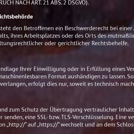
H NACH ART. 21 ABS. 2 DSGVO).
sichtsbehörde
teht den Betroffenen ein Beschwerderecht bei einer
lts, ihres Arbeitsplatzes oder des Orts des mutmaßl
ungsrechtlicher oder gerichtlicher Rechtsbehelfe.
undlage Ihrer Einwilligung oder in Erfüllung eines Ver
maschinenlesbaren Format aushändigen zu lassen. So
rlangen, erfolgt dies nur, soweit es technisch machb
und zum Schutz der Übertragung vertraulicher Inhalt
er senden, eine SSL- bzw. TLS-Verschlüsselung. Eine 
on „http://“ auf „https://“ wechselt und an dem Schlo