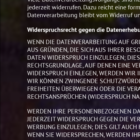
jederzeit widerrufen. Dazu reicht eine for
Datenverarbeitung bleibt vom Widerruf un
Widerspruchsrecht gegen die Datenerhebu
WENN DIE DATENVERARBEITUNG AUF GRUND
AUS GRÜNDEN, DIE SICH AUS IHRER BE
DATEN WIDERSPRUCH EINZULEGEN; DIES 
RECHTSGRUNDLAGE, AUF DENEN EINE VE
WIDERSPRUCH EINLEGEN, WERDEN WIR I
WIR KÖNNEN ZWINGENDE SCHUTZWÜRDIGE
FREIHEITEN ÜBERWIEGEN ODER DIE VE
RECHTSANSPRÜCHEN (WIDERSPRUCH NACH 
WERDEN IHRE PERSONENBEZOGENEN DATE
JEDERZEIT WIDERSPRUCH GEGEN DIE V
WERBUNG EINZULEGEN; DIES GILT AUCH 
WENN SIE WIDERSPRECHEN, WERDEN IH