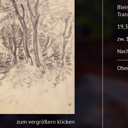
Blei
Tran
19,3
zw. 
Nach
Oben
zum vergrößern klicken