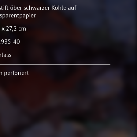
stift über schwarzer Kohle auf
sparentpapier
 x 27,2 cm
1935-40
lass
 perforiert