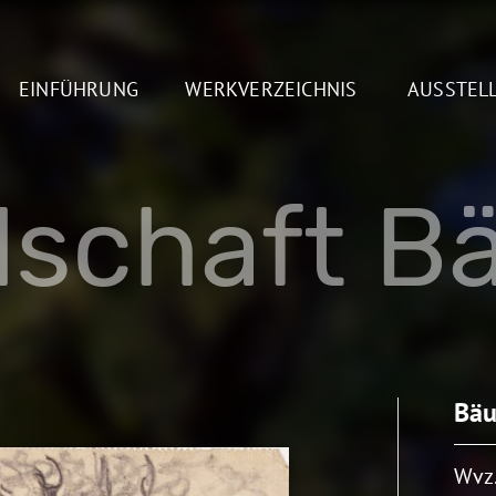
EINFÜHRUNG
WERKVERZEICHNIS
AUSSTEL
dschaft B
Bäu
Wvz.