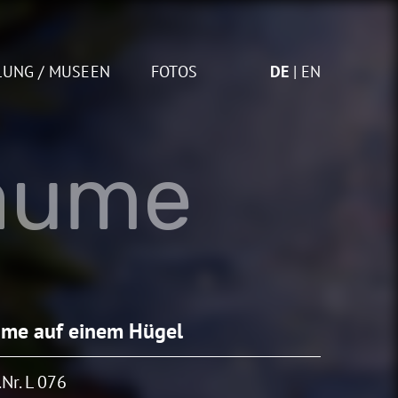
LUNG / MUSEEN
FOTOS
DE
EN
äume
me auf einem Hügel
Nr. L 076