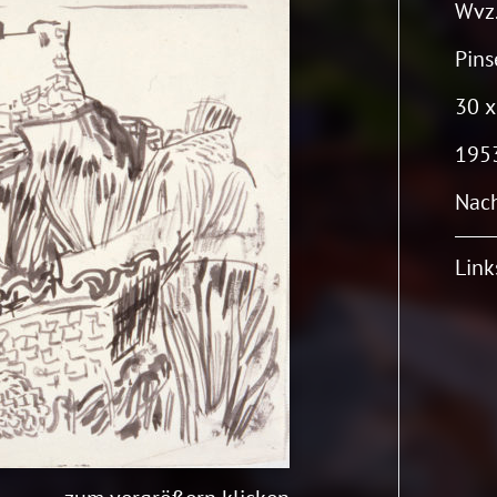
Wvz.
Pins
30 x
195
Nach
Link