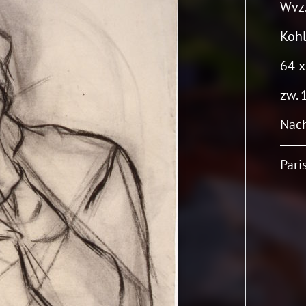
Wvz.
Kohl
64 x
zw. 
Nach
Pari