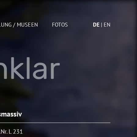
LUNG / MUSEEN
FOTOS
DE
EN
klar
smassiv
Nr. L 231