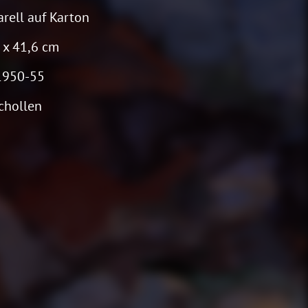
rell auf Karton
 x 41,6 cm
1950-55
chollen