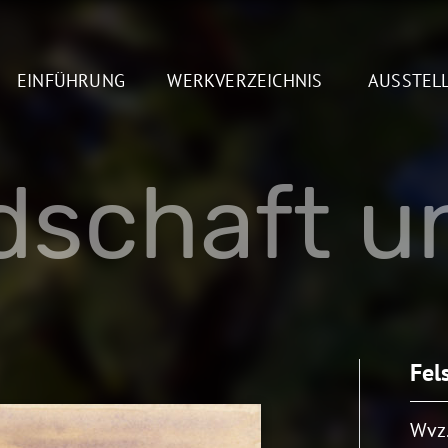
EINFÜHRUNG
WERKVERZEICHNIS
AUSSTEL
dschaft un
Fel
Wvz.