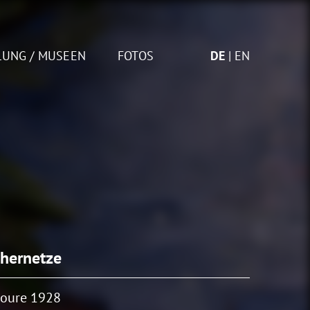
LUNG / MUSEEN
FOTOS
DE
EN
chernetze
ioure 1928