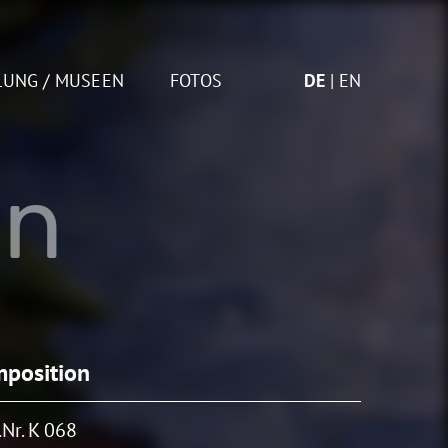
LUNG / MUSEEN
FOTOS
DE
EN
on
position
Nr. K 068