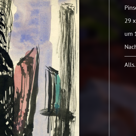
Pins
29 x
um 
Nach
Alls