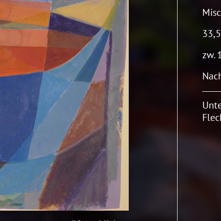
Misc
33,5
zw. 
Nach
Unte
Flec