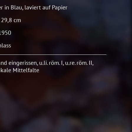
r in Blau, laviert auf Papier
 29,8 cm
1950
lass
and eingerissen, u.li. röm. I, u.re. röm. II,
ikale Mittelfalte