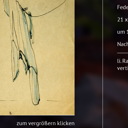
Fede
21 x
um 
Nach
li. R
vert
zum vergrößern klicken