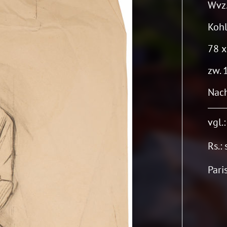
Wvz.
Kohl
78 x
zw. 
Nach
vgl.
Rs.:
Pari