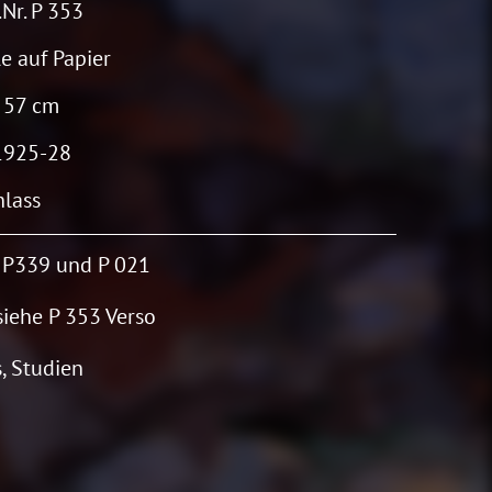
Nr. P 353
e auf Papier
 57 cm
1925-28
lass
: P339 und P 021
 siehe P 353 Verso
s, Studien