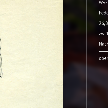
Wvz.
Fede
26,8
zw. 
Nach
oben