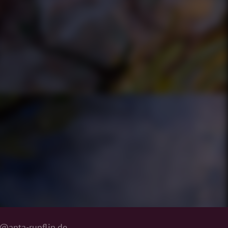
@anta-rupflin.de