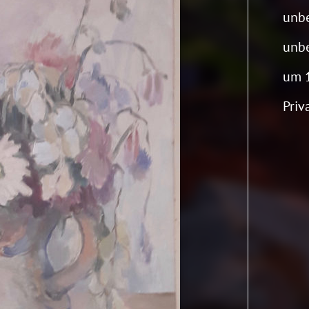
unb
unb
um 
Priv