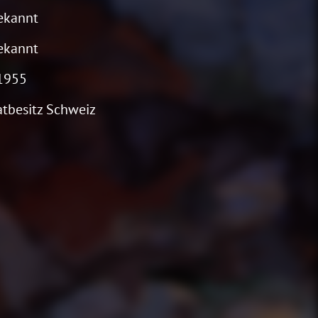
ekannt
ekannt
1955
atbesitz Schweiz