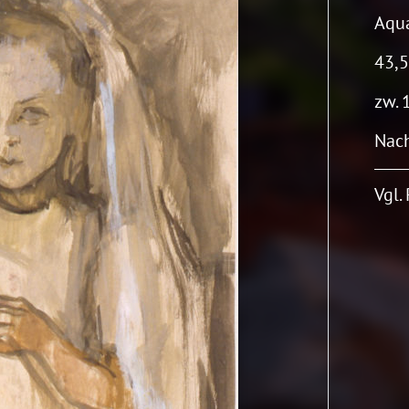
Aqua
43,5
zw. 
Nach
Vgl.