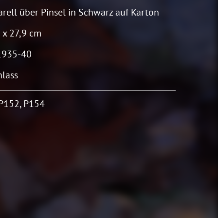
rell über Pinsel in Schwarz auf Karton
 x 27,9 cm
1935-40
lass
 P152, P154