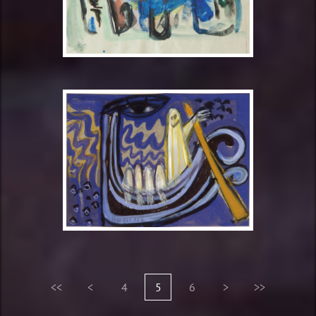
<<
<
4
5
6
>
>>