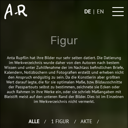
Skip
to
DE
EN
content
Figur
Anta Rupflin hat ihre Bilder nur sehr selten datiert. Die Datierung
im Werkverzeichnis wurde daher von den Autoren nach bestem
Wissen und unter Zuhilfenahme der im Nachlass befindlichen Briefe,
Kalendern, Notizbüchern und Fotografien erstellt und erheben nicht
den Anspruch endgültig zu sein. Da die Künstlerin aber größten
Wert darauf legte, die für sie optimalen Maße, bzw. Bildausschnitte
der Passpartouts selbst zu bestimmen, zeichnete sie Ecken oder
auch Rahmen in ihre Werke ein, oder sie schrieb Maßangaben mit
Bleistift meist auf den unteren Rand der Bilder. Dies ist im Einzelnen
im Werkverzeichnis nicht vermerkt.
ALLE
1 FIGUR
AKTE
/
/
/