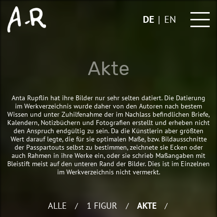
Skip
to
DE
EN
content
Akte
Anta Rupflin hat ihre Bilder nur sehr selten datiert. Die Datierung
im Werkverzeichnis wurde daher von den Autoren nach bestem
Wissen und unter Zuhilfenahme der im Nachlass befindlichen Briefe,
Kalendern, Notizbüchern und Fotografien erstellt und erheben nicht
den Anspruch endgültig zu sein. Da die Künstlerin aber größten
Wert darauf legte, die für sie optimalen Maße, bzw. Bildausschnitte
der Passpartouts selbst zu bestimmen, zeichnete sie Ecken oder
auch Rahmen in ihre Werke ein, oder sie schrieb Maßangaben mit
Bleistift meist auf den unteren Rand der Bilder. Dies ist im Einzelnen
im Werkverzeichnis nicht vermerkt.
ALLE
1 FIGUR
AKTE
/
/
/